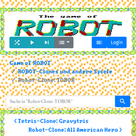





Login
Game of ROBOT
ROBOT-Clones und andere Spiele
Robot-Clone: TOBOR
search
< Tetris-Clone: Gravytris
Robot-Clone: All American Hero >