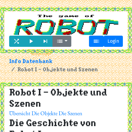





Login
Info Datenbank
Robot I - Objekte und Szenen
Robot I - Objekte und
Szenen
Übersicht
Die Objekte
Die Szenen
Die Geschichte von