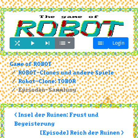





Login
Game of ROBOT
ROBOT-Clones und andere Spiele
Robot-Clone: TOBOR
Episoden-Sammlung
< Insel der Ruinen: Frust und
Begeisterung
[Episode] Reich der Ruinen >