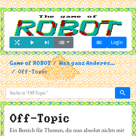





Login
Game of ROBOT
Was ganz Anderes...
Off-Topic
search
Off-Topic
Ein Bereich für Themen, die nun absolut nichts mit