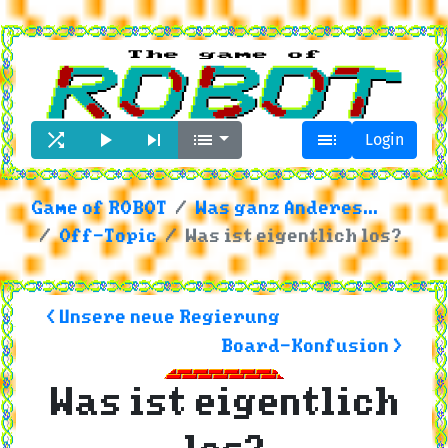





Login
Game of ROBOT
Was ganz Anderes...
Off-Topic
Was ist eigentlich los?
< Unsere neue Regierung
Board-Konfusion >
Was ist eigentlich