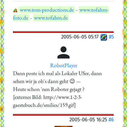
www.tom-productions.de
-
www.tofahrn-
foto.de
-
www.tofahrn.de
2005-06-05 05:17
#5

RobotPlayer
Dann poste ich mal als Lokaler USer, dann
sehen wir ja ob's dann geht 😉 ---
Heute schon 'nen Roboter gejagt ?
[externes Bild: http://www.1-2-3-
gaestebuch.de/smilies/159.gif]
2005-06-05 16:25
#6