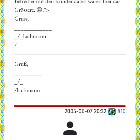
Betreiber mit den Kundendaten waren hier das
Grössere. 😡:">
Gruss,
____________
_/_lachmann
/
Gruß,
_________
_/_
/lachmann
2005-06-07 20:32
#10
