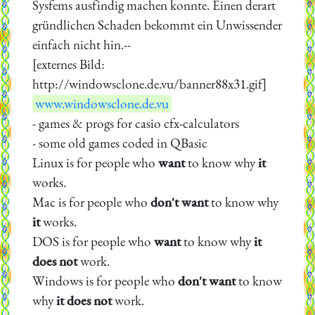
Sysfems ausfindig machen konnte. Einen derart
gründlichen Schaden bekommt ein Unwissender
einfach nicht hin.--
[externes Bild:
http://windowsclone.de.vu/banner88x31.gif]
www.windowsclone.de.vu
- games & progs for casio cfx-calculators
- some old games coded in QBasic
Linux is for people who
want
to know why
it
works.
Mac is for people who
don't want
to know why
it
works.
DOS is for people who
want
to know why
it
does not
work.
Windows is for people who
don't want
to know
why
it does not
work.