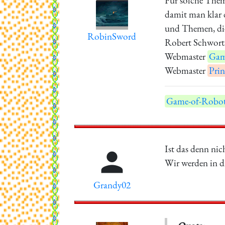
Für solche Them
damit man klar
und Themen, die 
RobinSword
Robert Schwort
Webmaster
Gam
Webmaster
Prin
Game-of-Robot
Ist das denn nic

Wir werden in d
Grandy02