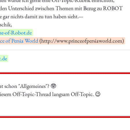
en würde ich gerne eine Off-Topic-Rubrik einrichten,
 den Unterschied zwischen Themen mit Bezug zu ROBOT
gar nichts damit zu tun haben sieht.---
schik,
e-of-Robot.de
ce of Persia World
(http://www.princeofpersiaworld.com)
.de
ht schon "Allgemeines"? 🤓
iesem Off-Topic-Thread langsam Off-Topic. 😉