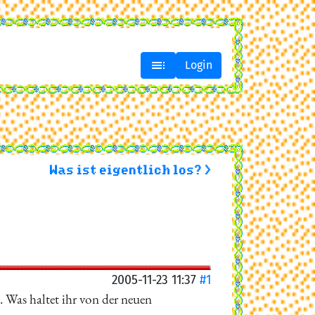

Login
Was ist eigentlich los? >
g
2005-11-23 11:37
#1
 Was haltet ihr von der neuen