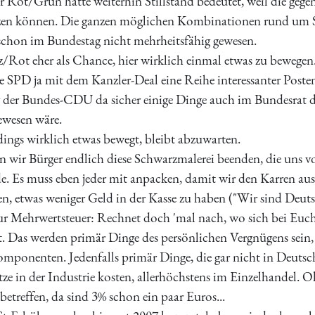
r Rot/Grün hätte weiterhin Stillstand bedeutet, weil die ge
tzen können. Die ganzen möglichen Kombinationen rund um 
schon im Bundestag nicht mehrheitsfähig gewesen.
z/Rot eher als Chance, hier wirklich einmal etwas zu bewegen
ie SPD ja mit dem Kanzler-Deal eine Reihe interessanter Po
der Bundes-CDU da sicher einige Dinge auch im Bundesrat 
ewesen wäre.
dings wirklich etwas bewegt, bleibt abzuwarten.
en wir Bürger endlich diese Schwarzmalerei beenden, die un
e. Es muss eben jeder mit anpacken, damit wir den Karren 
en, etwas weniger Geld in der Kasse zu haben ("Wir sind Deut
 Mehrwertsteuer: Rechnet doch 'mal nach, wo sich bei Euch
t. Das werden primär Dinge des persönlichen Vergnügens sein,
mponenten. Jedenfalls primär Dinge, die gar nicht in Deutsch
tze in der Industrie kosten, allerhöchstens im Einzelhandel. O
betreffen, da sind 3% schon ein paar Euros...