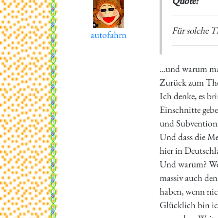
Quote:
Für solche T
autofahrn
...und warum ma
Zurück zum Th
Ich denke, es br
Einschnitte gebe
und Subventions
Und dass die Me
hier in Deutschl
Und warum? Weil
massiv auch den
haben, wenn nic
Glücklich bin ic