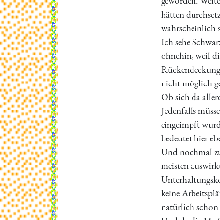
geworden. Weite
hätten durchse
wahrscheinlich 
Ich sehe Schwar
ohnehin, weil d
Rückendeckung 
nicht möglich g
Ob sich da aller
Jedenfalls müss
eingeimpft wurd
bedeutet hier eb
Und nochmal zur
meisten auswirk
Unterhaltungsko
keine Arbeitsplä
natürlich schon 