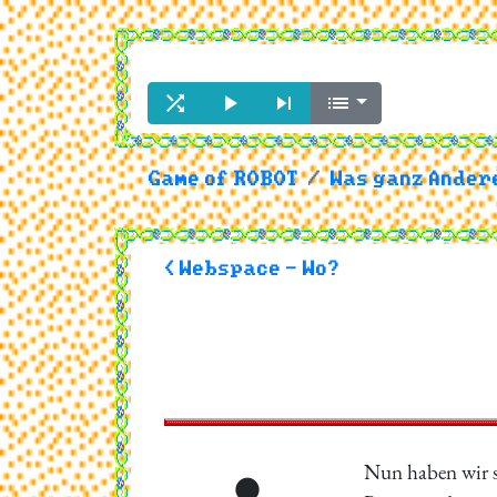




Game of ROBOT
Was ganz Andere
< Webspace - Wo?
Nun haben wir si