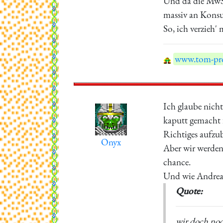
Und da die MwSt
massiv an Konsum
So, ich verzieh' m
www.tom-pro
Ich glaube nicht
kaputt gemacht f
Richtiges aufzu
Onyx
Aber wir werden 
chance.
Und wie Andreas
Quote:
wir doch noch