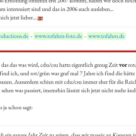
-Erhöhung ohnehin erst 2007 kommt, haben wir doch noch ein
 interessiert sind und das in 2006 auch ausleben...
ich jetzt lieber...
ductions.de
-
www.tofahrn-foto.de
-
www.tofahrn.de
 das das was wird, cdu/csu hatte eigentlich genug Zeit
vor
rot
ind ich, und rot/grün war graf mal 7 Jahre ich find die hät
bauen. Ausserdem schien mit cdu/csu immer eher für die Reich
sehen was passiert, imemrhin lässtzt sich jetzt nicht mehr än
 ja schon sagt:
 ein ganzes Jahr Zeit zu zeigen, dass wir massiv an Konsum int