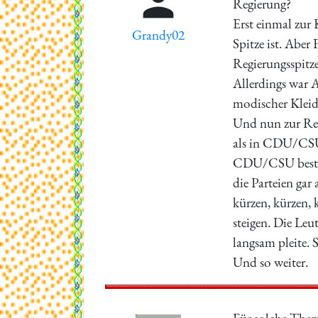

Regierung?
Erst einmal zur 
Grandy02
Spitze ist. Aber
Regierungsspitze
Allerdings war A
modischer Klei
Und nun zur Reg
als in CDU/CSU m
CDU/CSU bestand
die Parteien gar
kürzen, kürzen, 
steigen. Die Le
langsam pleite.
Und so weiter.