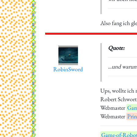
Also fang ich gl
Quote:
...und warum
RobinSword
Ups, wollte ich 
Robert Schwort
Webmaster
Gam
Webmaster
Prin
Game-of-Robot