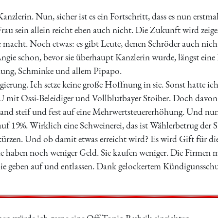
Kanzlerin. Nun, sicher ist es ein Fortschritt, dass es nun erstm
 Frau sein allein reicht eben auch nicht. Die Zukunft wird zeige
 macht. Noch etwas: es gibt Leute, denen Schröder auch nicht
ngie schon, bevor sie überhaupt Kanzlerin wurde, längst eine 
dung, Schminke und allem Pipapo.
ierung. Ich setze keine große Hoffnung in sie. Sonst hatte i
it Ossi-Beleidiger und Vollblutbayer Stoiber. Doch davon ist
 steif und fest auf eine Mehrwertsteuererhöhung. Und nun,
 auf 19%. Wirklich eine Schweinerei, das ist Wählerbetrug der
kürzen. Und ob damit etwas erreicht wird? Es wird Gift für d
ute haben noch weniger Geld. Sie kaufen weniger. Die Firmen 
 Sie geben auf und entlassen. Dank gelockertem Kündigunsschu