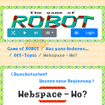





Login
Game of ROBOT
Was ganz Anderes...
Off-Topic
Webspace - Wo?
< Durchstarten!
Unsere neue Regierung >
Webspace - Wo?