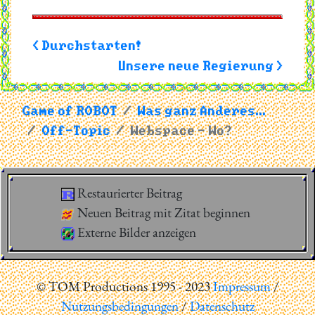
< Durchstarten!
Unsere neue Regierung >
Game of ROBOT
Was ganz Anderes...
Off-Topic
Webspace - Wo?
Restaurierter Beitrag
Neuen Beitrag mit Zitat beginnen
Externe Bilder anzeigen
© TOM Productions 1995 - 2023
Impressum
/
Nutzungsbedingungen
/
Datenschutz