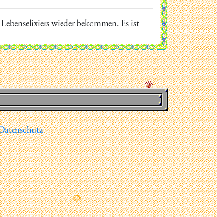
s Lebenselixiers wieder bekommen. Es ist
Datenschutz