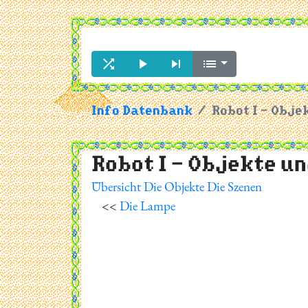




Info Datenbank
Robot I - Obje
Robot I - Objekte u
Übersicht
Die Objekte
Die Szenen
<<
Die Lampe