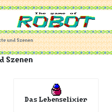
kte und Szenen
nd Szenen
Das Lebenselixier