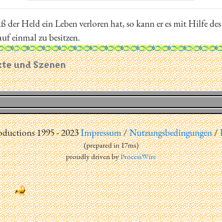
ß der Held ein Leben verloren hat, so kann er es mit Hilfe de
uf einmal zu besitzen.
kte und Szenen
uctions 1995 - 2023
Impressum
/
Nutzungsbedingungen
/
(
prepared in 17ms
)
proudly driven by
ProcessWire