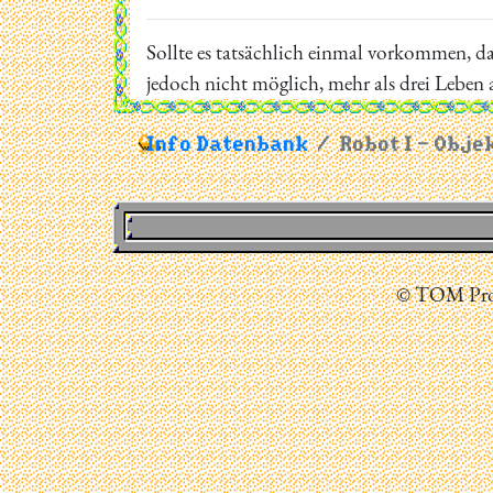
Sollte es tatsächlich einmal vorkommen, da
jedoch nicht möglich, mehr als drei Leben a
Info Datenbank
Robot I - Obje
© TOM Prod