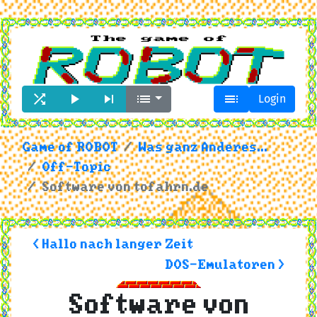





Login
Game of ROBOT
Was ganz Anderes...
Off-Topic
Software von tofahrn.de
< Hallo nach langer Zeit
DOS-Emulatoren >
Software von