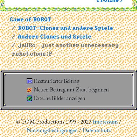
Proline >
Game of ROBOT
ROBOT-Clones und andere Spiele
Andere Clones und Spiele
jaURc - just another unnecessary
robot clone :P
Restaurierter Beitrag
Neuen Beitrag mit Zitat beginnen
Externe Bilder anzeigen
© TOM Productions 1995 - 2023
Impressum
/
Nutzungsbedingungen
/
Datenschutz