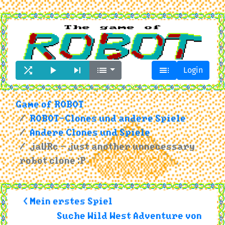





Login
Game of ROBOT
ROBOT-Clones und andere Spiele
Andere Clones und Spiele
jaURc - just another unnecessary
robot clone :P
< Mein erstes Spiel
Suche Wild West Adventure von