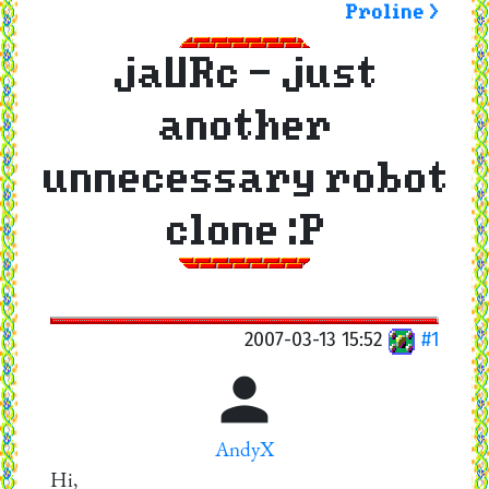
Proline >
jaURc - just
another
unnecessary robot
clone :P
2007-03-13 15:52
#1

AndyX
Hi,