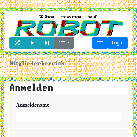





Login
Mitgliederbereich
Anmelden
Anmeldename