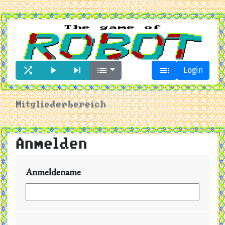





Login
Mitgliederbereich
Anmelden
Anmeldename