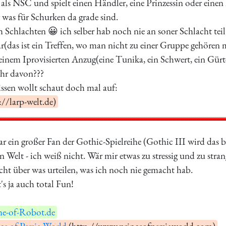
als NSC und spielt einen Händler, eine Prinzessin oder einen B
 was für Schurken da grade sind.
h Schlachten 😀 ich selber hab noch nie an soner Schlacht tei
r(das ist ein Treffen, wo man nicht zu einer Gruppe gehören m
inem Iprovisierten Anzug(eine Tunika, ein Schwert, ein Gürt
ihr davon???
issen wollt schaut doch mal auf:
://larp-welt.de)
ar ein großer Fan der Gothic-Spielreihe (Gothic III wird das be
n Welt - ich weiß nicht. Wär mir etwas zu stressig und zu stran
icht über was urteilen, was ich noch nie gemacht hab.
's ja auch total Fun!
e-of-Robot.de