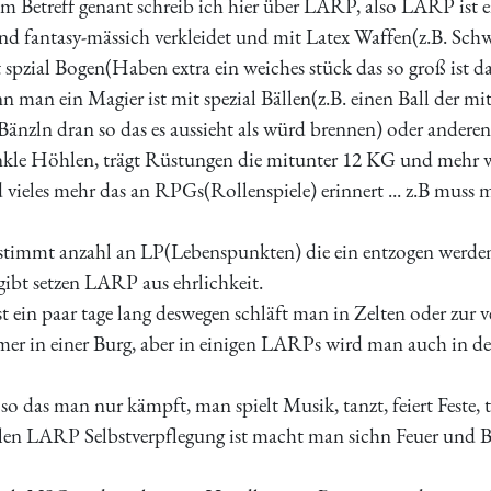
im Betreff genant schreib ich hier über LARP, also LARP ist
und fantasy-mässich verkleidet und mit Latex Waffen(z.B. Schw
spzial Bogen(Haben extra ein weiches stück das so groß ist da
 man ein Magier ist mit spezial Bällen(z.B. einen Ball der mit R
Bänzln dran so das es aussieht als würd brennen) oder andere
kle Höhlen, trägt Rüstungen die mitunter 12 KG und mehr wie
 vieles mehr das an RPGs(Rollenspiele) erinnert ... z.B muss 
stimmt anzahl an LP(Lebenspunkten) die ein entzogen werden 
gibt setzen LARP aus ehrlichkeit.
t ein paar tage lang deswegen schläft man in Zelten oder zur v
r in einer Burg, aber in einigen LARPs wird man auch in de
t so das man nur kämpft, man spielt Musik, tanzt, feiert Feste,
ielen LARP Selbstverpflegung ist macht man sichn Feuer und B