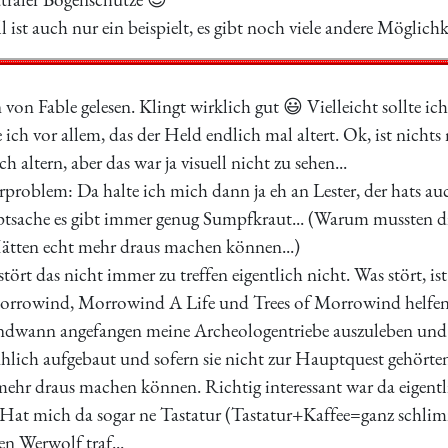
 ist auch nur ein beispielt, es gibt noch viele andere Möglichk
on Fable gelesen. Klingt wirklich gut 😃 Vielleicht sollte 
e ich vor allem, das der Held endlich mal altert. Ok, ist nich
h altern, aber das war ja visuell nicht zu sehen...
roblem: Da halte ich mich dann ja eh an Lester, der hats auc
sache es gibt immer genug Sumpfkraut... (Warum mussten die
ätten echt mehr draus machen können...)
ört das nicht immer zu treffen eigentlich nicht. Was stört, ist
orrowind, Morrowind A Life und Trees of Morrowind helfen 
endwann angefangen meine Archeologentriebe auszuleben und 
nhlich aufgebaut und sofern sie nicht zur Hauptquest gehörten
mehr draus machen können. Richtig interessant war da eigent
Hat mich da sogar ne Tastatur (Tastatur+Kaffee=ganz schlimme
n Werwolf traf...