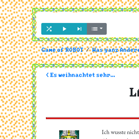




Game of ROBOT
Was ganz Andere
< Es weihnachtet sehr...
L
Ich wusste nicht