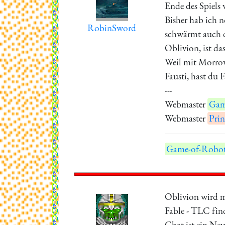
Ende des Spiels
Bisher hab ich n
RobinSword
schwärmt auch 
Oblivion, ist d
Weil mit Morrow
Fausti, hast du 
---
Webmaster
Gam
Webmaster
Prin
Game-of-Robot
Oblivion wird mi
Fable - TLC find
Chat ist ein Ne