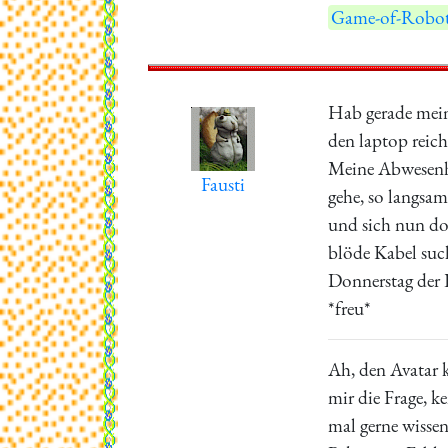
Game-of-Robot
Hab gerade mein 
den laptop reich
Meine Abwesenhei
Fausti
gehe, so langsam
und sich nun do
blöde Kabel such
Donnerstag der 
*freu*
Ah, den Avatar k
mir die Frage, k
mal gerne wissen,