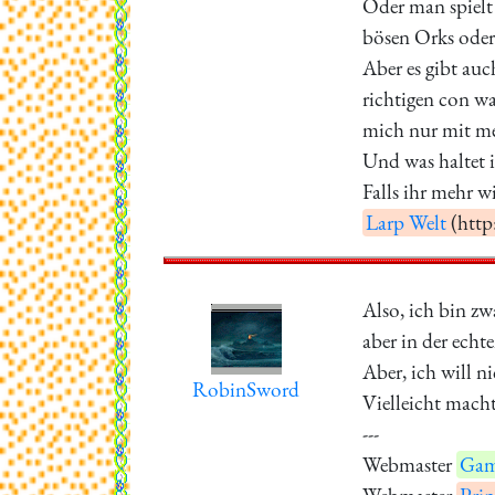
Oder man spielt 
bösen Orks oder
Aber es gibt auc
richtigen con wa
mich nur mit me
Und was haltet 
Falls ihr mehr w
Larp Welt
(http
Also, ich bin zw
aber in der echte
Aber, ich will n
RobinSword
Vielleicht macht
---
Webmaster
Gam