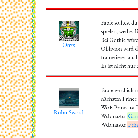
Fable solltest d
spielen, weil es
Bei Gothic würd 
Onyx
Oblivion wird de
trainerieren auc
Es ist nicht nu
Fable werd ich m
nächsten Prince
Weiß Prince ist 
RobinSword
Webmaster
Gam
Webmaster
Prin