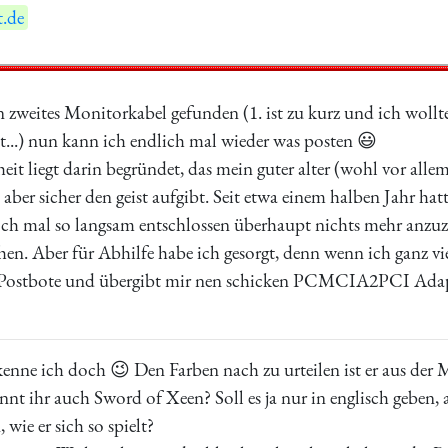
.de
zweites Monitorkabel gefunden (1. ist zu kurz und ich wollte
t...) nun kann ich endlich mal wieder was posten 😃
t liegt darin begründet, das mein guter alter (wohl vor allem
 aber sicher den geist aufgibt. Seit etwa einem halben Jahr ha
ch mal so langsam entschlossen überhaupt nichts mehr anzuz
en. Aber für Abhilfe habe ich gesorgt, denn wenn ich ganz vie
Postbote und übergibt mir nen schicken PCMCIA2PCI Adapter
enne ich doch 😉 Den Farben nach zu urteilen ist er aus der M
ennt ihr auch Sword of Xeen? Soll es ja nur in englisch geben, 
 wie er sich so spielt?