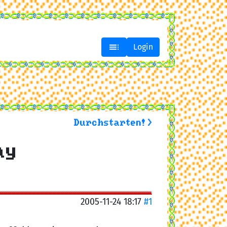

Login
Durchstarten! >
ay
2005-11-24 18:17
#1