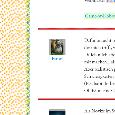
Webmaster
Prin
Game-of-Robot
Dafür braucht ma
der mich trifft,
Da ich mich abe
Fausti
mit machen... al
Aber realistisch
Schwierigkeiten 
(P.S. habt ihr 
Oblivion eine 
Als Novize im S