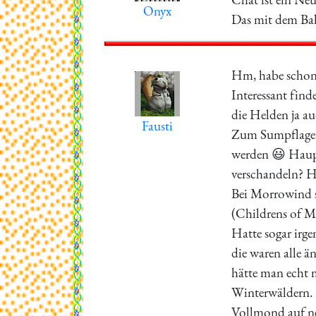
Onyx
Das mit dem Ball
Hm, habe schon v
Interessant find
die Helden ja auc
Fausti
Zum Sumpflagerp
werden 😃 Haupt
verschandeln? H
Bei Morrowind st
(Childrens of M
Hatte sogar irg
die waren alle ä
hätte man echt 
Winterwäldern. 
Vollmond auf ne