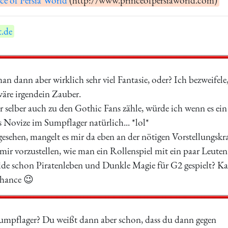
ce of Persia World
(http://www.princeofpersiaworld.com)
.de
n dann aber wirklich sehr viel Fantasie, oder? Ich bezweifele, 
 wäre irgendein Zauber.
r selber auch zu den Gothic Fans zähle, würde ich wenn es e
s Novize im Sumpflager natürlich... *lol*
 gesehen, mangelt es mir da eben an der nötigen Vorstellungskra
mir vorzustellen, wie man ein Rollenspiel mit ein paar Leuten
beide schon Piratenleben und Dunkle Magie für G2 gespielt? K
Chance 😉
umpflager? Du weißt dann aber schon, dass du dann gegen