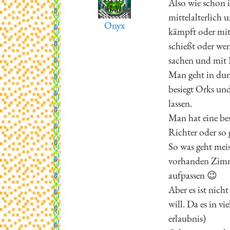
Also wie schon 
mittelalterlich 
Onyx
kämpft oder mit 
schießt oder wenn
sachen und mit 
Man geht in dun
besiegt Orks und
lassen.
Man hat eine be
Richter oder so 
So was geht meis
vorhanden Zimme
aufpassen 😉
Aber es ist nich
will. Da es in v
erlaubnis)