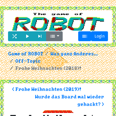





Login
Game of ROBOT
Was ganz Anderes...
Off-Topic
Frohe Weihnachten (2018)!
< Frohe Weihnachten (2019)!
Wurde das Board mal wieder
gehackt? >