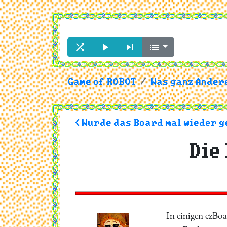




Game of ROBOT
Was ganz Andere
< Wurde das Board mal wieder 
Die
In einigen ezBo