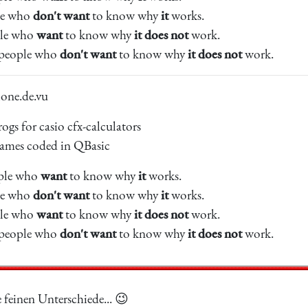
le who
don't want
to know why
it
works.
ple who
want
to know why
it does not
work.
 people who
don't want
to know why
it does not
work.
one.de.vu
ogs for casio cfx-calculators
ames coded in QBasic
ople who
want
to know why
it
works.
le who
don't want
to know why
it
works.
ple who
want
to know why
it does not
work.
 people who
don't want
to know why
it does not
work.
e feinen Unterschiede... 😉