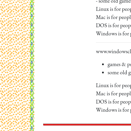
- some old game
Linux is for pe
Mac is for peop
DOS is for peo
Windows is for
www.windowscl
games & pr
some old g
Linux is for pe
Mac is for peop
DOS is for peo
Windows is for