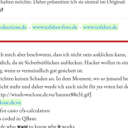
alten möchte. Daher präsentiere ich sie einmal im Original:
k?
ductions.de
-
www.tofahrn-foto.de
-
www.tofahrn.de
 ich mich aber beschweren, dass ich nicht nein anklicken kan
lich, da sie Sicherheitlücken aufdecken. Hacker wollen in ei
 wenn es vermeindlich gut gesichert ist.
chten keinen Schaden an. In dem Moment, wo so jemand beabs
nicht mehr und daher werde ich auch nicht für yes voten bei
 http://windowsclone.de.vu/banner88x31.gif]
one.de.vu
for casio cfx-calculators
s coded in QBasic
ople who
want
to know why
it
works.