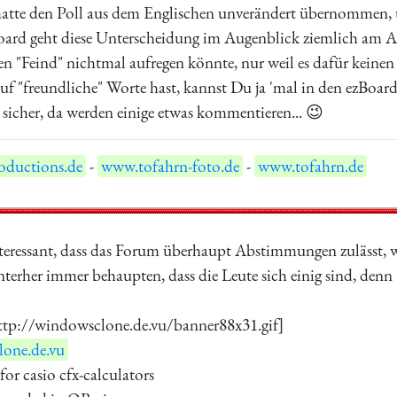
 hatte den Poll aus dem Englischen unverändert übernommen, 
ard geht diese Unterscheidung im Augenblick ziemlich am A..
n "Feind" nichtmal aufregen könnte, nur weil es dafür keinen
f "freundliche" Worte hast, kannst Du ja 'mal in den ezBoard
sicher, da werden einige etwas kommentieren... 😉
ductions.de
-
www.tofahrn-foto.de
-
www.tofahrn.de
nteressant, dass das Forum überhaupt Abstimmungen zulässt,
terher immer behaupten, dass die Leute sich einig sind, denn
 http://windowsclone.de.vu/banner88x31.gif]
one.de.vu
for casio cfx-calculators