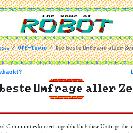
s...
Off-Topic
Die beste Umfrage aller Ze
gehackt?
 beste Umfrage aller Ze
ard-Communities kursiert augenblicklich diese Umfrage, die i