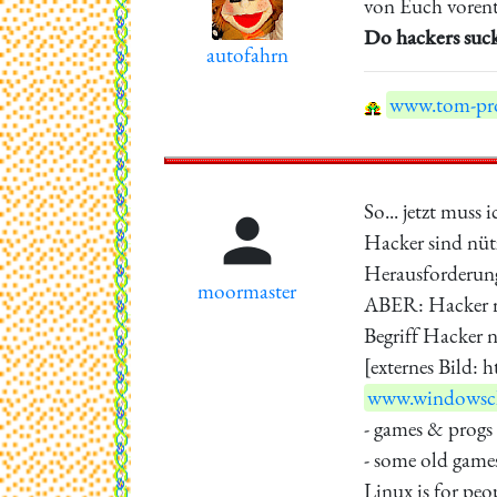
von Euch vorenth
Do hackers suc
autofahrn
www.tom-pro
So... jetzt muss

Hacker sind nütz
Herausforderung,
moormaster
ABER: Hacker ri
Begriff Hacker 
[externes Bild:
www.windowscl
- games & progs 
- some old game
Linux is for pe