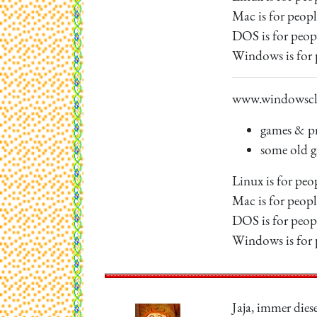
Mac is for peop
DOS is for peo
Windows is for
www.windowscl
games & pr
some old g
Linux is for pe
Mac is for peop
DOS is for peo
Windows is for
Jaja, immer dies