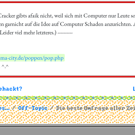
 Cracker gibts afaik nicht, weil sich mit Computer nur Leute so
n garnicht auf die Idee auf Computer Schaden anzurichten. 
eider viel mehr letzteres.) ----------
lima-city.de/poppen/pop.php
. ^.^
gehackt?
s...
Off-Topic
Die beste Umfrage aller Ze