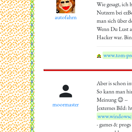
Wie gesagt, ich
Nutzern bei ezBo
autofahrn
man sich über de
Wenn Du Lust au
Hacker war. Bin 
www.tom-pro
Aber is schon i

So kann man hin
Meinung 😉 --
moormaster
[externes Bild:
www.windowscl
- games & progs 