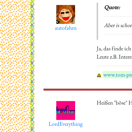
Quote:
Aber is scho
autofahrn
Ja, das finde ic
Leute z.B. Inter
www.tom-pro
Heißen "böse" H
LordEverything