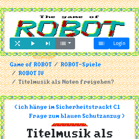





Login
Game of ROBOT
ROBOT-Spiele
ROBOT IV
Titelmusik als Noten freigeben?
< ich hänge im Sicherheitstrackt C1
Frage zum blauen Schutzanzug >
Titelmusik als