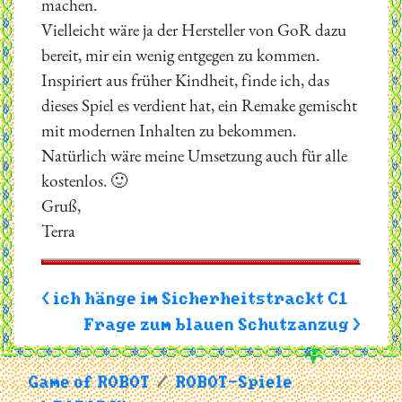
machen.
Vielleicht wäre ja der Hersteller von GoR dazu
bereit, mir ein wenig entgegen zu kommen.
Inspiriert aus früher Kindheit, finde ich, das
dieses Spiel es verdient hat, ein Remake gemischt
mit modernen Inhalten zu bekommen.
Natürlich wäre meine Umsetzung auch für alle
kostenlos. 🙂
Gruß,
Terra
< ich hänge im Sicherheitstrackt C1
Frage zum blauen Schutzanzug >
Game of ROBOT
ROBOT-Spiele