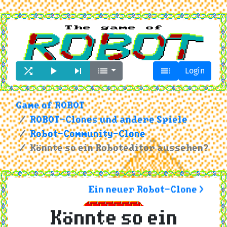





Login
Game of ROBOT
ROBOT-Clones und andere Spiele
Robot-Community-Clone
Könnte so ein Roboteditor aussehen?
Ein neuer Robot-Clone >
Könnte so ein