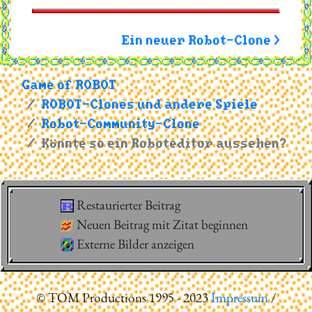
Ein neuer Robot-Clone >
Game of ROBOT
ROBOT-Clones und andere Spiele
Robot-Community-Clone
Könnte so ein Roboteditor aussehen?
Restaurierter Beitrag
Neuen Beitrag mit Zitat beginnen
Externe Bilder anzeigen
© TOM Productions 1995 - 2023
Impressum
/