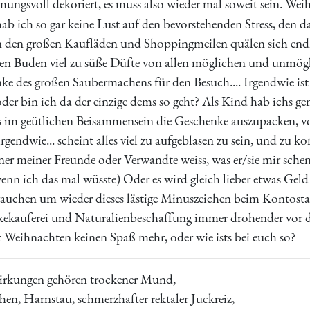
mungsvoll dekoriert, es muss also wieder mal soweit sein. W
b ich so gar keine Lust auf den bevorstehenden Stress, den d
 in den großen Kaufläden und Shoppingmeilen quälen sich en
men Buden viel zu süße Düfte von allen möglichen und unmög
e des großen Saubermachens für den Besuch.... Irgendwie ist 
oder bin ich da der einzige dems so geht? Als Kind hab ichs 
im geütlichen Beisammensein die Geschenke auszupacken, vo
irgendwie... scheint alles viel zu aufgeblasen zu sein, und zu k
r meiner Freunde oder Verwandte weiss, was er/sie mir schen
wenn ich das mal wüsste) Oder es wird gleich lieber etwas Gel
uchen um wieder dieses lästige Minuszeichen beim Kontost
ekauferei und Naturalienbeschaffung immer drohender vor der
 Weihnachten keinen Spaß mehr, oder wie ists bei euch so?
rkungen gehören trockener Mund,
hen, Harnstau, schmerzhafter rektaler Juckreiz,