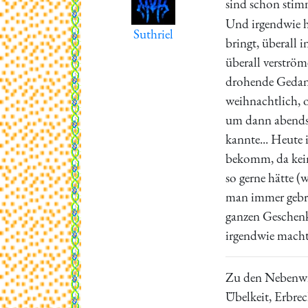
sind schon stim
Und irgendwie ha
Suthriel
bringt, überall
überall verströ
drohende Gedank
weihnachtlich, 
um dann abends 
kannte... Heute 
bekomm, da keine
so gerne hätte (
man immer gebra
ganzen Geschenk
irgendwie macht
Zu den Nebenwi
Übelkeit, Erbrec