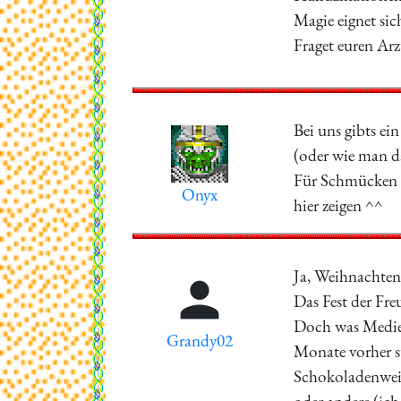
Magie eignet sich
Fraget euren Ar
Bei uns gibts e
(oder wie man da
Für Schmücken d
Onyx
hier zeigen ^^
Ja, Weihnachten 

Das Fest der Fre
Doch was Medien
Grandy02
Monate vorher s
Schokoladenweih