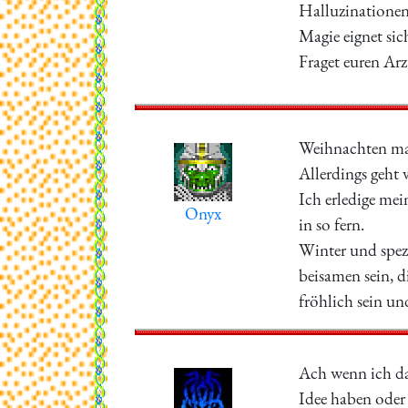
Halluzinatione
Magie eignet sich
Fraget euren Ar
Weihnachten mach
Allerdings geht v
Ich erledige mei
Onyx
in so fern.
Winter und spezi
beisamen sein, 
fröhlich sein un
Ach wenn ich das
Idee haben oder