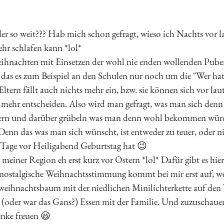
der so weit??? Hab mich schon gefragt, wieso ich Nachts vor l
hr schlafen kann *lol*
ihnachten mit Einsetzen der wohl nie enden wollenden Pubert
, das es zum Beispiel an den Schulen nur noch um die "Wer h
Eltern fällt auch nichts mehr ein, bzw. sie können sich vor
 mehr entscheiden. Also wird man gefragt, was man sich denn 
ern und darüber grübeln was man denn wohl bekommen würde v
enn das was man sich wünscht, ist entweder zu teuer, oder ni
 Tage vor Heiligabend Geburtstag hat 😉
n meiner Region eh erst kurz vor Ostern *lol* Dafür gibt es hi
e nostalgische Weihnachtsstimmung kommt bei mir erst auf, w
weihnachtsbaum mit der niedlichen Minilichterkette auf den 
oder war das Gans?) Essen mit der Familie. Und zuzuschauen
enke freuen 😃