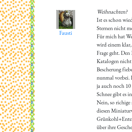
Weihnachten?
Ist es schon wie
Sternen nicht me
Fausti
Für mich hat We
wird einem klar
Frage geht. Den 
Katalogen nicht
Bescherung fieb
nunmal vorbei. D
ja auch noch 10
Schnee gibt es i
Nein, so richig
diesen Miniatur
Grünkohl+Ente (
über ihre Gesch