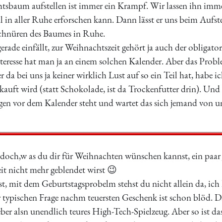
htsbaum aufstellen ist immer ein Krampf. Wir lassen ihn imme
l in aller Ruhe erforschen kann. Dann lässt er uns beim Aufs
chnüren des Baumes in Ruhe.
erade einfällt, zur Weihnachtszeit gehört ja auch der obligato
nteresse hat man ja an einem solchen Kalender. Aber das Prob
r da bei uns ja keiner wirklich Lust auf so ein Teil hat, habe i
kauft wird (statt Schokolade, ist da Trockenfutter drin). Und 
en vor dem Kalender steht und wartet das sich jemand von u
 doch,w as du dir für Weihnachten wünschen kannst, ein paar
it nicht mehr geblendet wirst 😉
t, mit dem Geburtstagsprobelm stehst du nicht allein da, ich
 typischen Frage nachm teuersten Geschenk ist schon blöd. Da
eber alsn unendlich teures High-Tech-Spielzeug. Aber so ist d