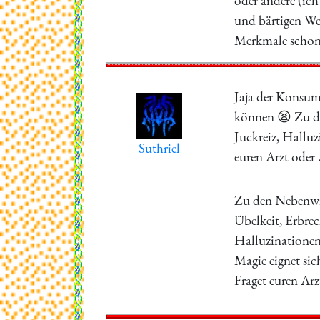
oder andere (ich
und bärtigen We
Merkmale schon 
Jaja der Konsum
können 😫 Zu de
Juckreiz, Hallu
Suthriel
euren Arzt oder
Zu den Nebenwi
Übelkeit, Erbrec
Halluzinatione
Magie eignet sich
Fraget euren Ar