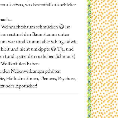
n als etwas, was bestenfalls als schicker
nach...
das Weihnachtsbaum schmücken 😃 ist
 dann erstmal den Baumstamm unten
 Baum war total krumm aber sah irgendwie
e hielt und nicht umkippte 😄 Tja, und
en (und später den restlichen Schmuck)
t Wollknäulen haben.
?Zu den Nebenwirkungen gehören
eiz, Halluzinationen, Demens, Psychose,
rzt oder Apotheker!