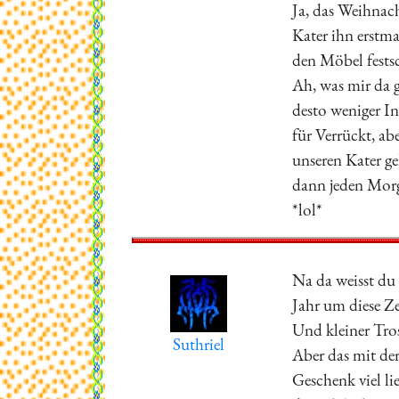
Ja, das Weihnac
Kater ihn erstma
den Möbel fests
Ah, was mir da g
desto weniger I
für Verrückt, abe
unseren Kater ge
dann jeden Morg
*lol*
Na da weisst du
Jahr um diese Ze
Und kleiner Tros
Suthriel
Aber das mit der
Geschenk viel li