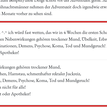
 zum Beispiel) diese Dinge schon vor der Adventszeit gerne.
ihnachtsmänner nehmen der Adventszeit doch irgendwie etwas
Monate vorher zu sehen sind.
 ^.^ ich würd fast wetten, das wir in 4 Wochen die ersten Sc
n Nebenwirkungen gehören trockener Mund, Übelkeit, Erbrec
zinationen, Demens, Psychose, Koma, Tod und Mundgeruch! Mag
 Apotheker!
rkungen gehören trockener Mund,
hen, Harnstau, schmerzhafter rektaler Juckreiz,
n, Demens, Psychose, Koma, Tod und Mundgeruch!
 nicht für alle!
zt oder Apotheker!