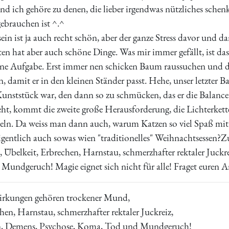
nd ich gehöre zu denen, die lieber irgendwas nützliches schenke
ebrauchen ist ^.^
n ist ja auch recht schön, aber der ganze Stress davor und da
en hat aber auch schöne Dinge. Was mir immer gefällt, ist 
ne Aufgabe. Erst immer nen schicken Baum raussuchen und
n, damit er in den kleinen Ständer passt. Hehe, unser letzter
Kunststück war, den dann so zu schmücken, das er die Balanc
eht, kommt die zweite große Herausforderung, die Lichterkett
meln. Da weiss man dann auch, warum Katzen so viel Spaß mi
eigentlich auch sowas wien "traditionelles" Weihnachtsessen
 Übelkeit, Erbrechen, Harnstau, schmerzhafter rektaler Juckr
undgeruch! Magie eignet sich nicht für alle! Fraget euren A
rkungen gehören trockener Mund,
hen, Harnstau, schmerzhafter rektaler Juckreiz,
n, Demens, Psychose, Koma, Tod und Mundgeruch!