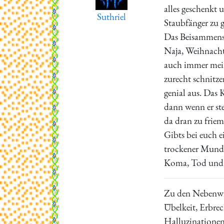
alles geschenkt u
Suthriel
Staubfänger zu g
Das Beisammensei
Naja, Weihnacht
auch immer mei
zurecht schnitze
genial aus. Das 
dann wenn er st
da dran zu frie
Gibts bei euch 
trockener Mund,
Koma, Tod und M
Zu den Nebenwi
Übelkeit, Erbrec
Halluzinatione