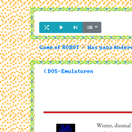




Game of ROBOT
Was ganz Andere
< DOS-Emulatoren
Winter, diesmal 