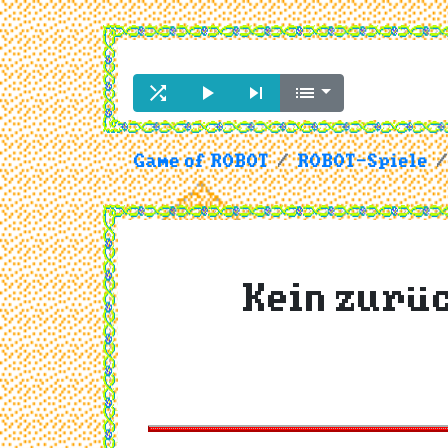




Game of ROBOT
ROBOT-Spiele
Kein zurüc