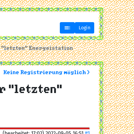

Login
 "letzten" Energeistation
Keine Registrierung möglich >
r "letzten"
(bearbeitet: 17:02) 2022-09-05 16:51
#1