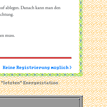
rauf ablegen. Danach kann man den
ichtung.
en muss.
Keine Registrierung möglich >
 "letzten" Energeistation