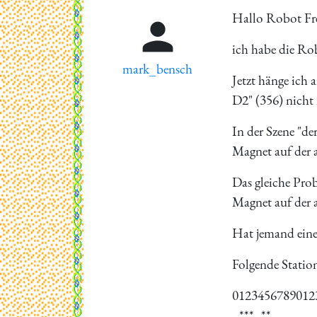
Hallo Robot Fr

ich habe die Ro
mark_bensch
Jetzt hänge ich
D2" (356) nicht
In der Szene "de
Magnet auf der a
Das gleiche Prob
Magnet auf der 
Hat jemand eine
Folgende Statione
0123456789012
_***_**______