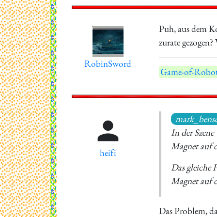
Puh, aus dem Kop
zurate gezogen? 
RobinSword
Game-of-Robot
mark_bens

In der Szene
Magnet auf de
heifi
Das gleiche 
Magnet auf d
Das Problem, da