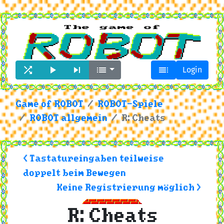





Login
Game of ROBOT
ROBOT-Spiele
ROBOT allgemein
R: Cheats
< Tastatureingaben teilweise
doppelt beim Bewegen
Keine Registrierung möglich >
R: Cheats