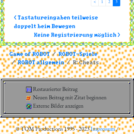
<
1
2
3
< Tastatureingaben teilweise
doppelt beim Bewegen
Keine Registrierung möglich >
Game of ROBOT
ROBOT-Spiele
ROBOT allgemein
R: Cheats
Restaurierter Beitrag
Neuen Beitrag mit Zitat beginnen
Externe Bilder anzeigen
© TOM Productions 1995 - 2023
Impressum
/